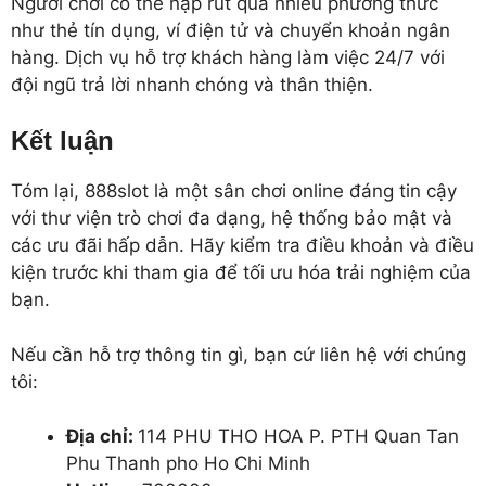
Người chơi có thể nạp rút qua nhiều phương thức
như thẻ tín dụng, ví điện tử và chuyển khoản ngân
hàng. Dịch vụ hỗ trợ khách hàng làm việc 24/7 với
đội ngũ trả lời nhanh chóng và thân thiện.
Kết luận
Tóm lại, 888slot là một sân chơi online đáng tin cậy
với thư viện trò chơi đa dạng, hệ thống bảo mật và
các ưu đãi hấp dẫn. Hãy kiểm tra điều khoản và điều
kiện trước khi tham gia để tối ưu hóa trải nghiệm của
bạn.
Nếu cần hỗ trợ thông tin gì, bạn cứ liên hệ với chúng
tôi:
Địa chỉ:
114 PHU THO HOA P. PTH Quan Tan
Phu Thanh pho Ho Chi Minh