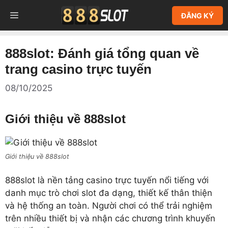
Chuyển
MENU
ĐĂNG KÝ
đến
nội
dung
888slot: Đánh giá tổng quan về
trang casino trực tuyến
08/10/2025
Giới thiệu về 888slot
Giới thiệu về 888slot
888slot là nền tảng casino trực tuyến nổi tiếng với
danh mục trò chơi slot đa dạng, thiết kế thân thiện
và hệ thống an toàn. Người chơi có thể trải nghiệm
trên nhiều thiết bị và nhận các chương trình khuyến