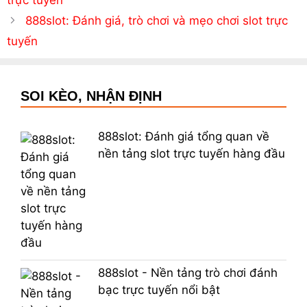
888slot: Đánh giá, trò chơi và mẹo chơi slot trực
tuyến
SOI KÈO, NHẬN ĐỊNH
888slot: Đánh giá tổng quan về
nền tảng slot trực tuyến hàng đầu
888slot - Nền tảng trò chơi đánh
bạc trực tuyến nổi bật