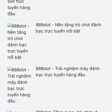
888slot - Nền tảng trò chơi đánh
bạc trực tuyến nổi bật
888slot - Trải nghiệm máy đánh
bạc trực tuyến hàng đầu