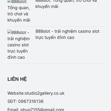
888slot: Tổng quan, trò chơi và
khuyến mãi
888slot - trải nghiệm casino slot
trực tuyến đỉnh cao
LIÊN HỆ
Website:studio2gallery.co.uk
SĐT: 0967316136
Email:
phuq7155@gmail.com