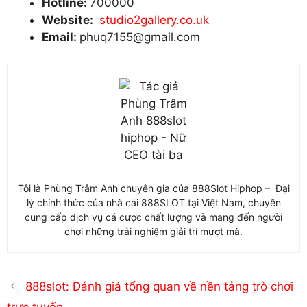
Hotline:
700000
Website:
studio2gallery.co.uk
Email:
phuq7155@gmail.com
Tôi là Phùng Trâm Anh chuyên gia của 888Slot Hiphop – Đại
lý chính thức của nhà cái 888SLOT tại Việt Nam, chuyên
cung cấp dịch vụ cá cược chất lượng và mang đến người
chơi những trải nghiệm giải trí mượt mà.
888slot: Đánh giá tổng quan về nền tảng trò chơi
trực tuyến