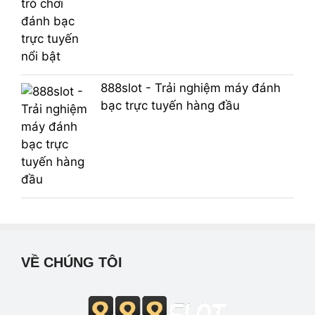
888slot - Trải nghiệm máy đánh
bạc trực tuyến hàng đầu
VỀ CHÚNG TÔI