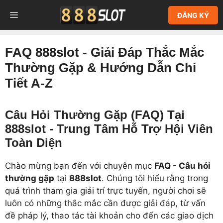
Chuyển
MENU
ĐĂNG KÝ
đến
nội
dung
FAQ 888slot - Giải Đáp Thắc Mắc
Thường Gặp & Hướng Dẫn Chi
Tiết A-Z
Câu Hỏi Thường Gặp (FAQ) Tại
888slot - Trung Tâm Hỗ Trợ Hội Viên
Toàn Diện
Chào mừng bạn đến với chuyên mục
FAQ - Câu hỏi
thường gặp
tại
888slot
. Chúng tôi hiểu rằng trong
quá trình tham gia giải trí trực tuyến, người chơi sẽ
luôn có những thắc mắc cần được giải đáp, từ vấn
đề pháp lý, thao tác tài khoản cho đến các giao dịch