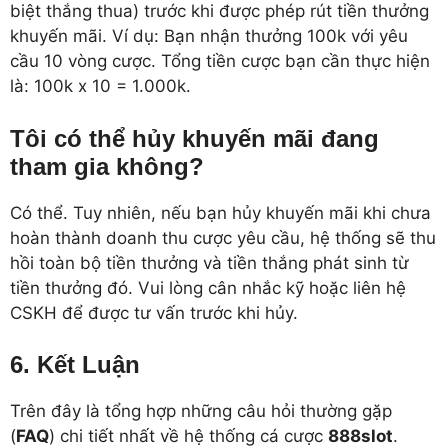
biệt thắng thua) trước khi được phép rút tiền thưởng
khuyến mãi. Ví dụ: Bạn nhận thưởng 100k với yêu
cầu 10 vòng cược. Tổng tiền cược bạn cần thực hiện
là: 100k x 10 = 1.000k.
Tôi có thể hủy khuyến mãi đang
tham gia không?
Có thể. Tuy nhiên, nếu bạn hủy khuyến mãi khi chưa
hoàn thành doanh thu cược yêu cầu, hệ thống sẽ thu
hồi toàn bộ tiền thưởng và tiền thắng phát sinh từ
tiền thưởng đó. Vui lòng cân nhắc kỹ hoặc liên hệ
CSKH
để được tư vấn trước khi hủy.
6. Kết Luận
Trên đây là tổng hợp những câu hỏi thường gặp
(
FAQ
) chi tiết nhất về hệ thống cá cược
888slot
.