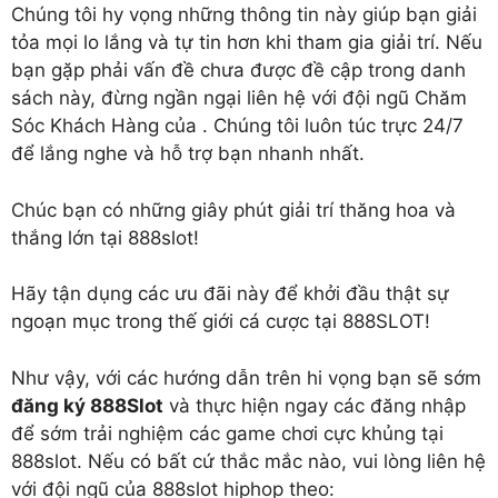
Chúng tôi hy vọng những thông tin này giúp bạn giải
tỏa mọi lo lắng và tự tin hơn khi tham gia giải trí. Nếu
bạn gặp phải vấn đề chưa được đề cập trong danh
sách này, đừng ngần ngại liên hệ với đội ngũ Chăm
Sóc Khách Hàng của
. Chúng tôi luôn túc trực 24/7
để lắng nghe và hỗ trợ bạn nhanh nhất.
Chúc bạn có những giây phút giải trí thăng hoa và
thắng lớn tại 888slot!
Hãy tận dụng các ưu đãi này để khởi đầu thật sự
ngoạn mục trong thế giới cá cược tại 888SLOT!
Như vậy, với các hướng dẫn trên hi vọng bạn sẽ sớm
đăng ký 888Slot
và thực hiện ngay các đăng nhập
để sớm trải nghiệm các game chơi cực khủng tại
888slot. Nếu có bất cứ thắc mắc nào, vui lòng liên hệ
với đội ngũ của 888slot hiphop theo: