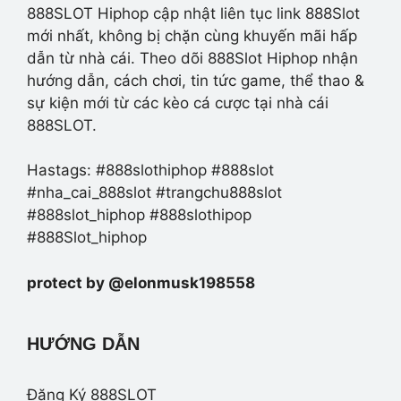
888SLOT Hiphop cập nhật liên tục link 888Slot
mới nhất, không bị chặn cùng khuyến mãi hấp
dẫn từ nhà cái. Theo dõi 888Slot Hiphop nhận
hướng dẫn, cách chơi, tin tức game, thể thao &
sự kiện mới từ các kèo cá cược tại nhà cái
888SLOT.
Hastags: #888slothiphop #888slot
#nha_cai_888slot #trangchu888slot
#888slot_hiphop #888slothipop
#888Slot_hiphop
protect by @elonmusk198558
HƯỚNG DẪN
Đăng Ký 888SLOT