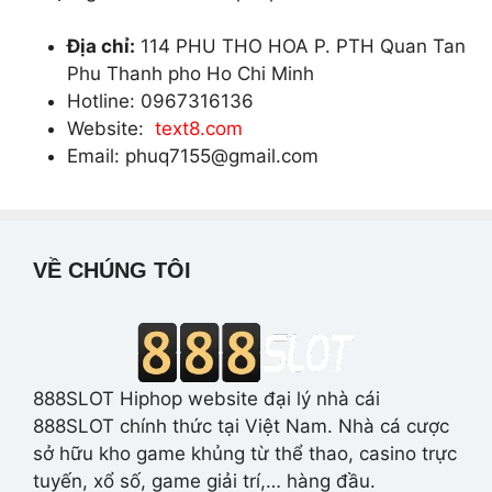
Địa chỉ:
114 PHU THO HOA P. PTH Quan Tan
Phu Thanh pho Ho Chi Minh
Hotline: 0967316136
Website:
text8.com
Email:
phuq7155@gmail.com
VỀ CHÚNG TÔI
888SLOT Hiphop website đại lý nhà cái
888SLOT chính thức tại Việt Nam. Nhà cá cược
sở hữu kho game khủng từ thể thao, casino trực
tuyến, xổ số, game giải trí,… hàng đầu.