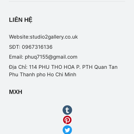
LIÊN HỆ
Website:studio2gallery.co.uk
SĐT: 0967316136
Email:
phuq7155@gmail.com
Địa Chỉ: 114 PHU THO HOA P. PTH Quan Tan
Phu Thanh pho Ho Chi Minh
MXH