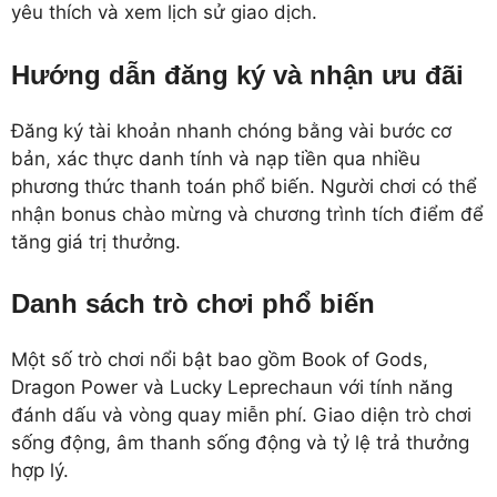
yêu thích và xem lịch sử giao dịch.
Hướng dẫn đăng ký và nhận ưu đãi
Đăng ký tài khoản nhanh chóng bằng vài bước cơ
bản, xác thực danh tính và nạp tiền qua nhiều
phương thức thanh toán phổ biến. Người chơi có thể
nhận bonus chào mừng và chương trình tích điểm để
tăng giá trị thưởng.
Danh sách trò chơi phổ biến
Một số trò chơi nổi bật bao gồm Book of Gods,
Dragon Power và Lucky Leprechaun với tính năng
đánh dấu và vòng quay miễn phí. Giao diện trò chơi
sống động, âm thanh sống động và tỷ lệ trả thưởng
hợp lý.