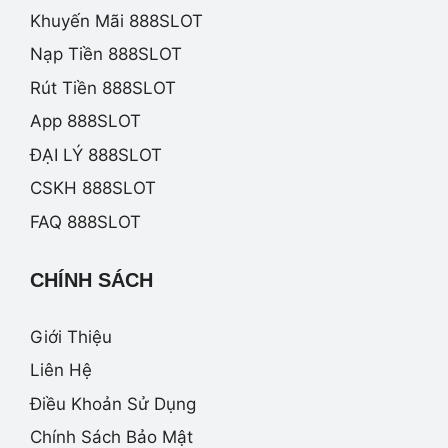
Khuyến Mãi 888SLOT
Nạp Tiền 888SLOT
Rút Tiền 888SLOT
App 888SLOT
ĐẠI LÝ 888SLOT
CSKH 888SLOT
FAQ 888SLOT
CHÍNH SÁCH
Giới Thiệu
Liên Hệ
Điều Khoản Sử Dụng
Chính Sách Bảo Mật