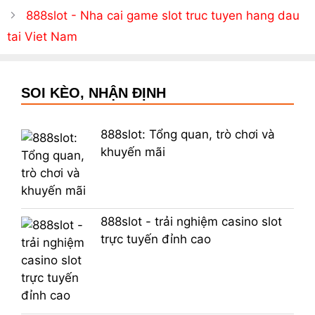
888slot - Nha cai game slot truc tuyen hang dau
tai Viet Nam
SOI KÈO, NHẬN ĐỊNH
888slot: Tổng quan, trò chơi và
khuyến mãi
888slot - trải nghiệm casino slot
trực tuyến đỉnh cao