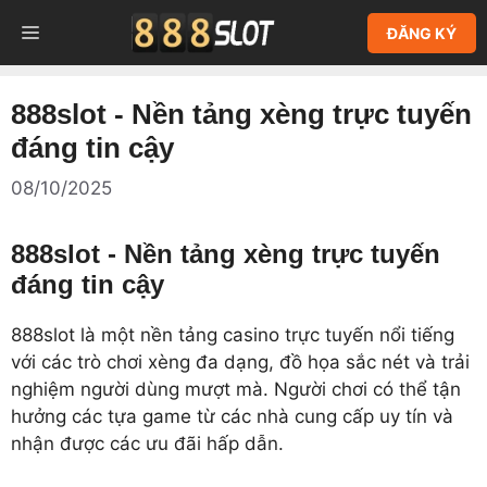
Chuyển
MENU
ĐĂNG KÝ
đến
nội
dung
888slot - Nền tảng xèng trực tuyến
đáng tin cậy
08/10/2025
888slot - Nền tảng xèng trực tuyến
đáng tin cậy
888slot là một nền tảng casino trực tuyến nổi tiếng
với các trò chơi xèng đa dạng, đồ họa sắc nét và trải
nghiệm người dùng mượt mà. Người chơi có thể tận
hưởng các tựa game từ các nhà cung cấp uy tín và
nhận được các ưu đãi hấp dẫn.