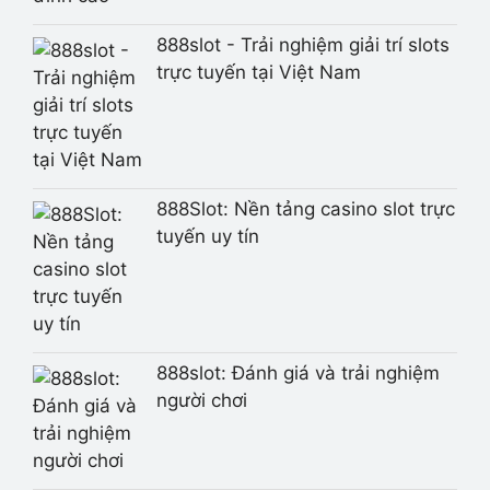
888slot - Trải nghiệm giải trí slots
trực tuyến tại Việt Nam
888Slot: Nền tảng casino slot trực
tuyến uy tín
888slot: Đánh giá và trải nghiệm
người chơi