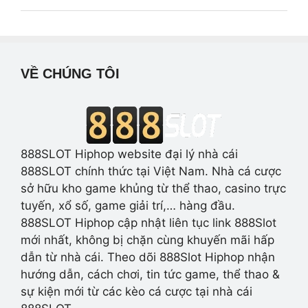
VỀ CHÚNG TÔI
888SLOT Hiphop website đại lý nhà cái
888SLOT chính thức tại Việt Nam. Nhà cá cược
sở hữu kho game khủng từ thể thao, casino trực
tuyến, xổ số, game giải trí,… hàng đầu.
888SLOT Hiphop cập nhật liên tục link 888Slot
mới nhất, không bị chặn cùng khuyến mãi hấp
dẫn từ nhà cái. Theo dõi 888Slot Hiphop nhận
hướng dẫn, cách chơi, tin tức game, thể thao &
sự kiện mới từ các kèo cá cược tại nhà cái