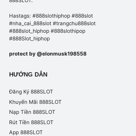
888SLOT.
Hastags: #888slothiphop #888slot
#nha_cai_888slot #trangchu888slot
#888slot_hiphop #888slothipop
#888Slot_hiphop
protect by @elonmusk198558
HƯỚNG DẪN
Đăng Ký 888SLOT
Khuyến Mãi 888SLOT
Nạp Tiền 888SLOT
Rút Tiền 888SLOT
App 888SLOT