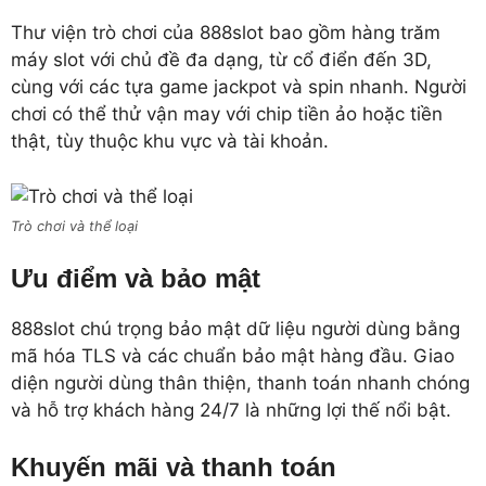
Thư viện trò chơi của 888slot bao gồm hàng trăm
máy slot với chủ đề đa dạng, từ cổ điển đến 3D,
cùng với các tựa game jackpot và spin nhanh. Người
chơi có thể thử vận may với chip tiền ảo hoặc tiền
thật, tùy thuộc khu vực và tài khoản.
Trò chơi và thể loại
Ưu điểm và bảo mật
888slot chú trọng bảo mật dữ liệu người dùng bằng
mã hóa TLS và các chuẩn bảo mật hàng đầu. Giao
diện người dùng thân thiện, thanh toán nhanh chóng
và hỗ trợ khách hàng 24/7 là những lợi thế nổi bật.
Khuyến mãi và thanh toán