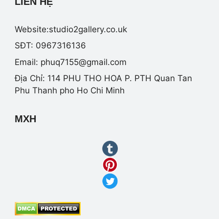
LIÊN HỆ
Website:studio2gallery.co.uk
SĐT: 0967316136
Email:
phuq7155@gmail.com
Địa Chỉ: 114 PHU THO HOA P. PTH Quan Tan
Phu Thanh pho Ho Chi Minh
MXH