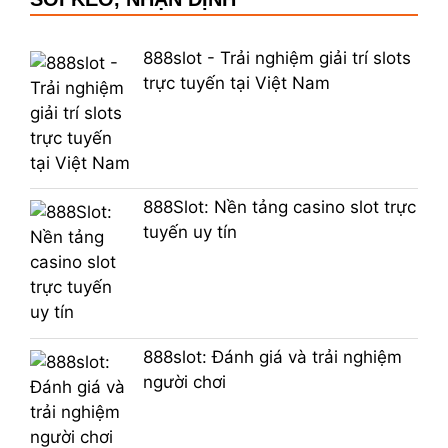
888slot - Trải nghiệm giải trí slots
trực tuyến tại Việt Nam
888Slot: Nền tảng casino slot trực
tuyến uy tín
888slot: Đánh giá và trải nghiệm
người chơi