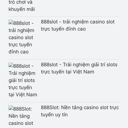
888slot - trải nghiệm casino slot
trực tuyến đỉnh cao
888slot - Trải nghiệm giải trí slots
trực tuyến tại Việt Nam
888Slot: Nền tảng casino slot trực
tuyến uy tín