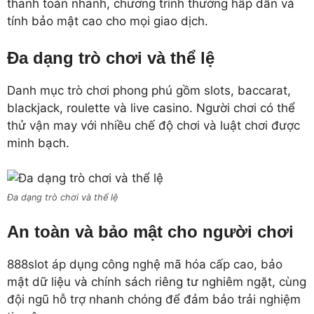
thanh toán nhanh, chương trình thưởng hấp dẫn và
tính bảo mật cao cho mọi giao dịch.
Đa dạng trò chơi và thể lệ
Danh mục trò chơi phong phú gồm slots, baccarat,
blackjack, roulette và live casino. Người chơi có thể
thử vận may với nhiều chế độ chơi và luật chơi được
minh bạch.
Đa dạng trò chơi và thể lệ
An toàn và bảo mật cho người chơi
888slot áp dụng công nghệ mã hóa cấp cao, bảo
mật dữ liệu và chính sách riêng tư nghiêm ngặt, cùng
đội ngũ hỗ trợ nhanh chóng để đảm bảo trải nghiệm