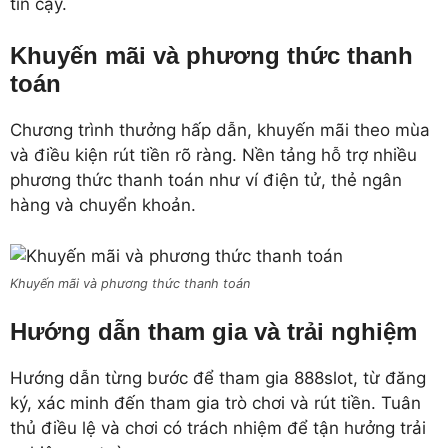
tin cậy.
Khuyến mãi và phương thức thanh
toán
Chương trình thưởng hấp dẫn, khuyến mãi theo mùa
và điều kiện rút tiền rõ ràng. Nền tảng hỗ trợ nhiều
phương thức thanh toán như ví điện tử, thẻ ngân
hàng và chuyển khoản.
Khuyến mãi và phương thức thanh toán
Hướng dẫn tham gia và trải nghiệm
Hướng dẫn từng bước để tham gia 888slot, từ đăng
ký, xác minh đến tham gia trò chơi và rút tiền. Tuân
thủ điều lệ và chơi có trách nhiệm để tận hưởng trải