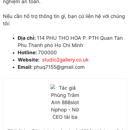
nghiệm an toàn.
Nếu cần hỗ trợ thông tin gì, bạn cứ liên hệ với chúng
tôi:
Địa chỉ:
114 PHU THO HOA P. PTH Quan Tan
Phu Thanh pho Ho Chi Minh
Hotline:
700000
Website:
studio2gallery.co.uk
Email:
phuq7155@gmail.com