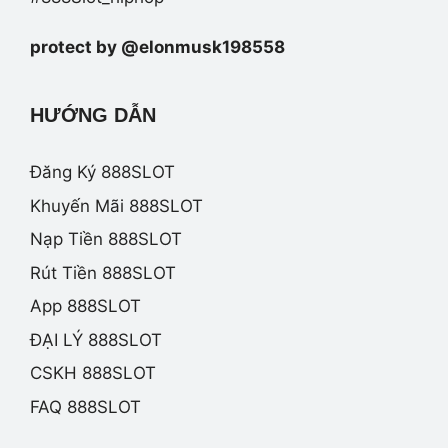
protect by @elonmusk198558
HƯỚNG DẪN
Đăng Ký 888SLOT
Khuyến Mãi 888SLOT
Nạp Tiền 888SLOT
Rút Tiền 888SLOT
App 888SLOT
ĐẠI LÝ 888SLOT
CSKH 888SLOT
FAQ 888SLOT